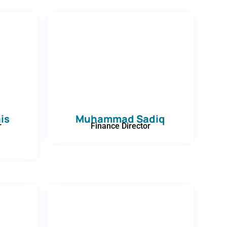
is
Muhammad Sadiq
r
Finance Director