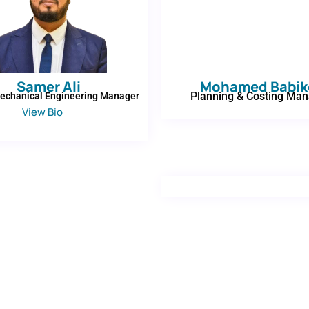
Samer Ali
Mohamed Babik
Planning & Costing Ma
Mechanical Engineering Manager
View Bio