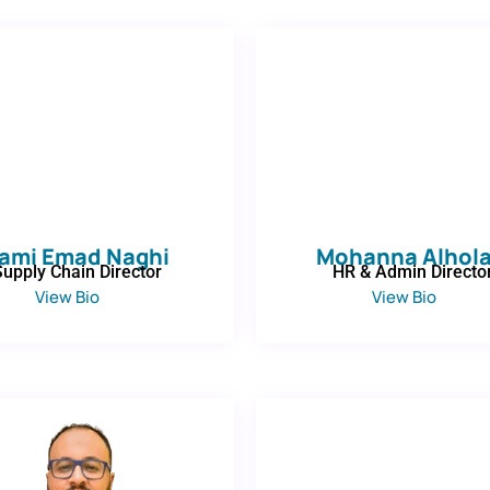
ami Emad Naghi
Mohanna Alhola
Supply Chain Director
HR & Admin Directo
View Bio
View Bio