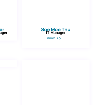
er
Soe Moe Thu
nager
IT Manager
View Bio