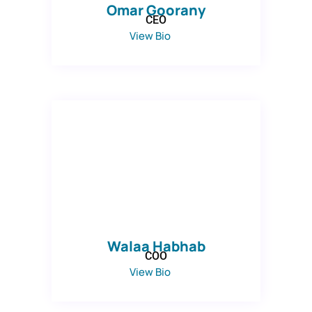
Omar Goorany
CEO
View Bio
Walaa Habhab
COO
View Bio