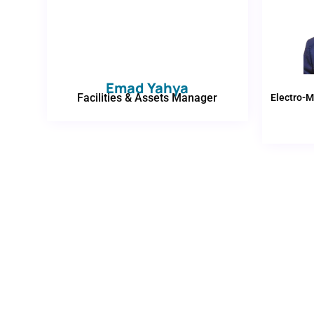
Emad Yahya
Facilities & Assets Manager
Electro-