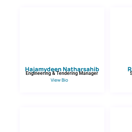
Hajamydeen Natharsahib
R
Engineering & Tendering Manager
View Bio